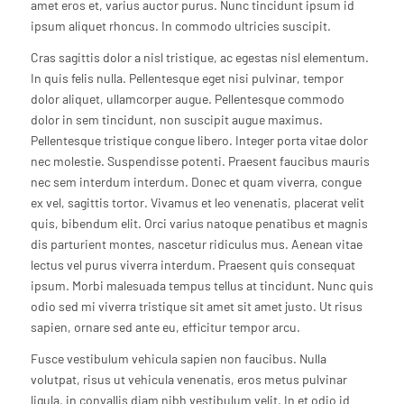
amet eros et, varius auctor purus. Nunc tincidunt ipsum id
ipsum aliquet rhoncus. In commodo ultricies suscipit.
Cras sagittis dolor a nisl tristique, ac egestas nisl elementum.
In quis felis nulla. Pellentesque eget nisi pulvinar, tempor
dolor aliquet, ullamcorper augue. Pellentesque commodo
dolor in sem tincidunt, non suscipit augue maximus.
Pellentesque tristique congue libero. Integer porta vitae dolor
nec molestie. Suspendisse potenti. Praesent faucibus mauris
nec sem interdum interdum. Donec et quam viverra, congue
ex vel, sagittis tortor. Vivamus et leo venenatis, placerat velit
quis, bibendum elit. Orci varius natoque penatibus et magnis
dis parturient montes, nascetur ridiculus mus. Aenean vitae
lectus vel purus viverra interdum. Praesent quis consequat
ipsum. Morbi malesuada tempus tellus at tincidunt. Nunc quis
odio sed mi viverra tristique sit amet sit amet justo. Ut risus
sapien, ornare sed ante eu, efficitur tempor arcu.
Fusce vestibulum vehicula sapien non faucibus. Nulla
volutpat, risus ut vehicula venenatis, eros metus pulvinar
ligula, in convallis diam nibh vestibulum velit. In et odio id