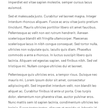
imperdiet est vitae sapien molestie, semper cursus lacus
euismod.
Sed et malesuada justo. Curabitur vel laoreet magna. Integer
interdum rhoncus aliquam. Fusce ac arcu vitae justo pretium
tincidunt. Mauris ultricies porttitor libero sit amet faucibus.
Pellentesque ac velit non est rutrum hendrerit. Aenean
scelerisque blandit elit fringilla ullamcorper. Maecenas
scelerisque lacus in nibh congue consequat. Sed tortor nulla,
ultricies non vulputate quis, iaculis quis diam. Phasellus
commodo a ante a rhoncus. In luctus suscipit libero quis
lacinia. Aliquam vel egestas sapien, sed finibus nibh. Sed vel
tristique mi. Nullam congue ultricies dui et laoreet.
Pellentesque quis ultricies eros, a tempor risus. Quisque nec
mauris mi. Lorem ipsum dolor sit amet, consectetur
adipiscing elit. Sed imperdiet interdum velit, non blandit leo
aliquet ac. Curabitur finibus id ante ut porta. Cras turpis
dolor, elementum non pharetra vitae, auctor pulvinar eros.
Nunc mattis sem id sapien lacinia, condimentum ultricies leo
lacinia. Fusce tortor tortor, aliquam et gravida ut, lobortis id