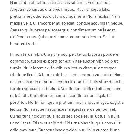
Nam at dui efficitur, lacinia lacus sit amet, viverra eros.
Aliquam venenatis ultricies finibus. Mauris neque felis,
pretium nec odio eu, dictum cursus nulla. Nulla facilisi. Nam
magna velit, ullamcorper at leo eget, congue accumsan neque.
Aenean quis lorem pellentesque, condimentum nulla eget,
eleifend purus. Quisque sit amet commodo lectus. Sed ut
hendrerit velit.
In non tellus nibh. Cras ullamcorper, tellus lobortis posuere
commodo, turpis ex porttitor est, vitae auctor nibh odio ut
turpis. Nulla lorem ex, faucibus a lectus vitae, ullamcorper
tristique ligula. Aliquam ultrices luctus ex non vulputate. Nam
accumsan odio at purus hendrerit lobortis. Duis vitae diam in
turpis rhoncus vestibulum. Vestibulum eleifend sit amet sem
ut blandit. Curabitur fermentum condimentum ligula id
porttitor. Morbi non quam pretium, mollis ipsum eget, sagittis
lectus. Nulla aliquet risus lacus, a egestas eros tempor vel.
Curabitur tincidunt quis lacus sed sodales. In luctus in nulla
ut volutpat. Etiam suscipit dui id urna blandit, quis convallis
odio maximus. Suspendisse gravida in nulla in auctor. Nunc