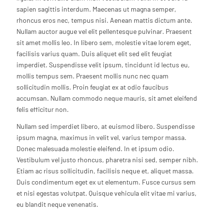
sapien sagittis interdum. Maecenas ut magna semper,
rhoncus eros nec, tempus nisi. Aenean mattis dictum ante.
Nullam auctor augue vel elit pellentesque pulvinar. Praesent
sit amet mollis leo. In libero sem, molestie vitae lorem eget,
facilisis varius quam. Duis aliquet elit sed elit feugiat
imperdiet. Suspendisse velit ipsum, tincidunt id lectus eu,
mollis tempus sem. Praesent mollis nunc nec quam
sollicitudin mollis. Proin feugiat ex at odio faucibus
accumsan. Nullam commodo neque mauris, sit amet eleifend
felis efficitur non.
Nullam sed imperdiet libero, at euismod libero. Suspendisse
ipsum magna, maximus in velit vel, varius tempor massa.
Donec malesuada molestie eleifend. In et ipsum odio.
Vestibulum vel justo rhoncus, pharetra nisi sed, semper nibh.
Etiam ac risus sollicitudin, facilisis neque et, aliquet massa.
Duis condimentum eget ex ut elementum. Fusce cursus sem
et nisi egestas volutpat. Quisque vehicula elit vitae mi varius,
eu blandit neque venenatis.